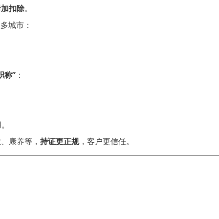
附加扣除
。
很多城市：
职称”
：
用。
业、康养等，
持证更正规
，客户更信任。