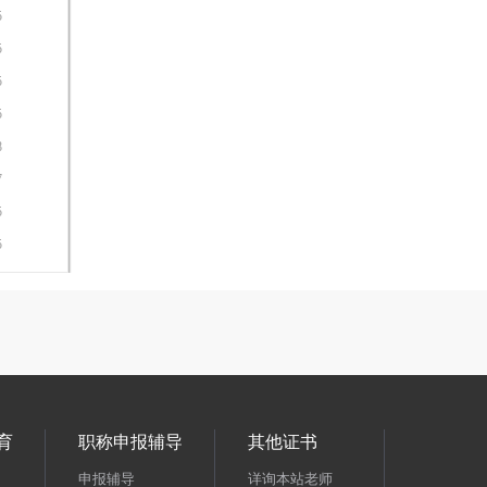
5
5
5
5
8
7
5
5
育
职称申报辅导
其他证书
申报辅导
详询本站老师