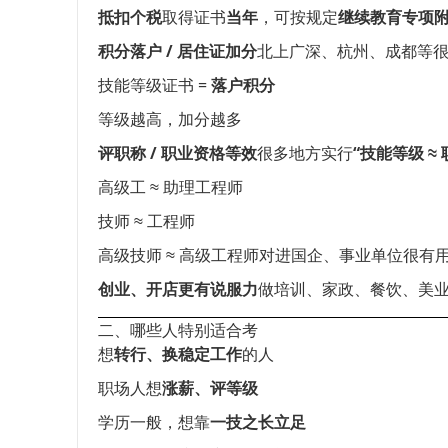
抵扣个税
取得证书
当年
，可按规定
继续教育专项
积分落户 / 居住证加分
北上广深、杭州、成都等
技能等级证书 =
落户积分
等级越高，加分越多
评职称 / 职业资格等效
很多地方实行
“技能等级 ≈ 
高级工 ≈ 助理工程师
技师 ≈ 工程师
高级技师 ≈ 高级工程师对进国企、事业单位很有
创业、开店更有说服力
做培训、家政、餐饮、美
二、哪些人特别适合考
想
转行、换稳定工作
的人
职场人想
涨薪、评等级
学历一般，想靠
一技之长立足