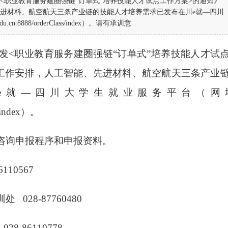
<职业教育服务建圈强链“订单式”培养技能人才试点工作方案>的通知》
、先进材料、航空航天三条产业链的技能人才培养需求已发布在川e就—四川
.cn:8888/orderClass/index）。请有承训意
发
<
职业教育服务建圈强链“订单式”培养技能人才试
工作安排
，
人工智能、先进材料、航空航天三条产业
e
就
—
四川大学生就业服务平台（网
/index
）
。
咨询申报程序和申报资料。
6110567
训处
028-87760480
028-86110778