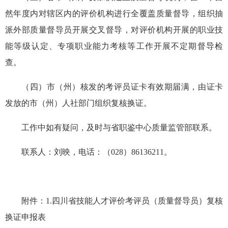
然
年度内对辖区内的评价机构进行全覆盖
质量
督导，
组织
抽
派外部质
量督导员开展交叉督导，
对评价机构开展的职业技
能等级认定、专项职业能力考核等工作开展不定期督导检
查。
（
四
）
市（州）核发的考评员证卡
有效期届满，由证卡
发放的市（州）人社部门组织复核换证。
工作中如有疑问，及时与省职鉴中心质量监管部联系。
联系人：刘映，电话：（
028
）
86136211
。
附件：
1.
四川省技能人才评价考评员（质量督导员）复核
换证申报表