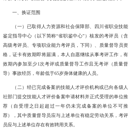
一、换证
范围
（一）
已取得人力资源和社会保障部、四川省职业技能
鉴定指导中心（以下简称
“
省职鉴中心
”
）
核发
的考评员
（含
高级考评员
、专项职业能力考评员，下同）、质量督导员
资
格，证卡
有效期
即将
届满
，本人自愿继续从事考评
工
作，
有
效期内参加至少
1
次考评或质量督导工作
且无考评
（质量督
导）
事故经历
，年龄低于
65
岁
身体健康的人员。
（二）
经
已完成备案的
技能人才
评价机构
或
已向
各级人
社部门
提交
技能人才评价
备案申请材料并正式受理的
单位推
荐
（自受理之日起超过一年仍未完成备案的单位不可推
荐），其中
质量督导员
应
与
上述单位有稳定劳动关系
，考评
员应与上述单位存在有效聘用关系
。