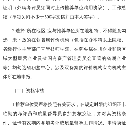
证明
（外聘考评员
须
同时
上传
推荐单位
聘
用协议
）、工作总
结（单独另附不少于
500
字文稿
并由本人签字
）。
2.
选择“所在地区”应与推荐单位所在地相符，不得随意勾
选
。
未下放的在蓉省属评价机构
（包括
在蓉本科以上院校、
省级行业主管部门直管技师学院、在蓉央属在川企业和跨区
域大型民营企业及省国有资产管理委员会直管的省属企业
等
）
均勾选省职鉴中心。
涉及双备案的评价机构应向
机构主
体
所在地申报。
（二）资格审核
1.
推荐
单位要严格按照
有关
要求，
在规定时限内组织
证卡
临期的
考评员
和质量督导员参加复核换证，
并
对其
资格
条
件
、证卡有效期内参加考评或质量督导工作情况、申请换证