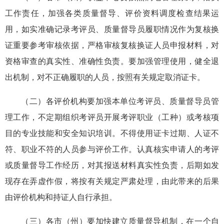
工作责任
，
加强各类质量督导、评价资料调度检查结果运
用，如实准确记录考评员、质量督导员履职情况作为复核换
证重要参考审核依据，
严格审核复核换证人员
申报材料
，对
资格审查的真实性、准确性负责。要
加强管理
使用
，
健全
退
出机制
，
对不正确履
职
的人员，按照有关规定取消
证卡
。
（二）
各评价机构要加强本单位考评员、质量督导员管
理工作，
不定期组织考评员开展考评职业（工种）或考核项
目的专业技能和安全知识培训。
不得使用证卡过期、人证不
符、职业不符的人员参与评价工作
。
认真核实
申请人的
考评
或
质量
督导工作经历，对其报送材料真实性负责，后期如发
现存在弄虚作假
，将
按有关规定
严肃处理，由此带来的后果
由
评价机构
和持证人
自行承担。
（三）
各
市（州）要加快建立
质量
督导机制，在一个自