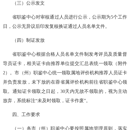
（三）公示发文
省职鉴中心对审核通过人员进行公示，公示期为
5
个工作
日，公示无异议后印发复核换证通过人员名单文件。
（四）制证发放
省职鉴中心
根据合格人员名单文件制
发
考评员及质量督
导员证卡，
相关证卡
由
推荐
单位提交汇总表统一领取（附件
2
）
。
市（州）职鉴中心统一领取属地
评价机构推荐人员
证卡
并负责发放，
未下放的在蓉省属
评价机构前往省职鉴中心领
取。通知证卡领取之日起，
30
天内无故不领取的，视为主动
放弃，系统标注“未及时领取，证卡作废”
。
四
、
工作要求
（一）
各
市（州）职鉴中心要
按照属地管理原则，
落实