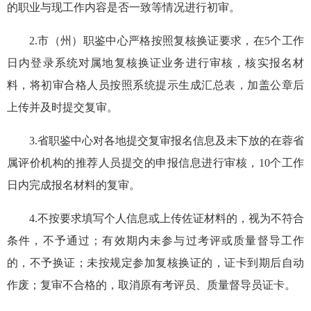
的职业与现工作内容是否一致等情况进行初审
。
2.
市（州）职鉴中心严格按照复核换证要求
，在
5
个工作
日内
登录系统对属地
复核换证业务
进行审
核
，
核实报名材
料
，将初审合格人员按照系统提示生成汇总表，加盖公章后
上传
并及时提交复审
。
3.
省职鉴中心对各地提交
复审报名
信息及
未下放的在蓉省
属评价机构
的推荐人员
提交的
申报
信息进行
审核
，
10
个工作
日内完成报名材料的
复审
。
4.
不按要求填写个人信息或上传佐证材料的，视为不符合
条件，不予通过；
有效期内未参与
过
考评或质量督导工作
的
，
不予换证
；
未按规定参加复核换证的，证卡
到期后
自动
作废
；
复审不合格
的，
取消原有考评员
、质量督导员
证卡
。