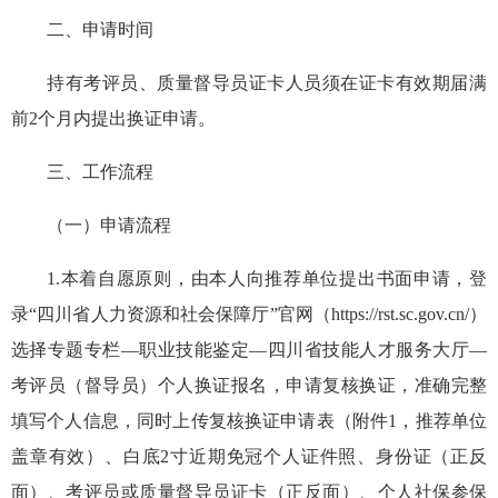
二、申请
时间
持有考评员、质量督导员证卡人员须在证卡有效期
届满
前
2
个月内提出换证申请
。
三、工作
流程
（一）申请流程
1.
本着自愿原则，由本人向
推荐
单位提出书面申请，
登
录“四川省人力资源和社会保障厅”官网（
https://rst.sc.gov.cn/
）
选择专题专栏
—
职业技能鉴定
—
四川省技能人才服务大厅
—
考评员（督导员）个人换证报名，
申请复核
换证，
准确完整
填写个人信息
，
同时上传
复核换证申请表（附件
1
，推荐单位
盖章有效）、
白
底
2
寸近期免冠
个人
证件照
、身份证
（正反
面）
、
考评员或质量督导员
证卡
（正反面）、个人社保参保