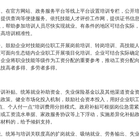
训。在官方网站、政务服务平台等线上平台设置培训专栏，公开
训提供查询等便捷服务。依托技能人才评价工作网，提供证书信
息，帮助参加培训人员尽快实现就业。有条件的地区可结合实际
提高培训精准性。
升。鼓励企业对技能岗位职工开展岗前培训、转岗培训、高技能
业可面向生态链内企业职工开展项目化培训。企业可结合实际确
导企业将职业技能等级作为工资分配的重要参考，推动工资分配
现技高者多得、多劳者多得。
培训补贴。统筹就业补助资金、失业保险基金以及其他渠道资金
贴政策。健全市场化投入机制，鼓励社会资本投入，用好企业职
点、个人付一点”培训费用分担模式。政府补贴可根据岗位急需
同或工资流水单据、家政服务协议等上下浮动，实施差异化补贴
明材料的，给予倾斜支持。
能。统筹与培训关联度高的扩岗就业、吸纳就业、劳务输出、失