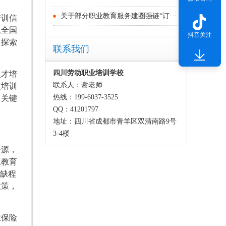
关于部分职业教育服务建圈强链“订···
培训信
息全国
抖音关注
，探索
联系我们
四川劳动职业培训学校
人才培
联系人：谢老师
定培训
热线：199-6037-3525
向关键
QQ：41201797
地址：四川省成都市青羊区双清南路9号
3-4楼
资源，
工教育
紧缺程
政策，
业保险