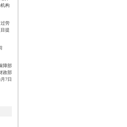
的机构
通过劳
项目提
前
保障部
财政部
3月7日