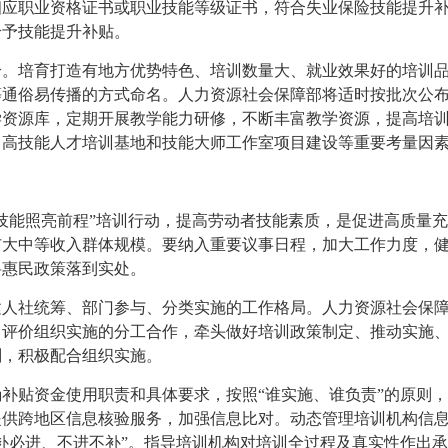
相应职业资格证书或职业技能等级证书，符合失业保险技能提升
给予技能提升补贴。
给。培育打造有地方优势特色、培训数量大、就业效果好的培训
”等通俗易传播的方式命名。人力资源社会保障部将适时按批次公
学资源库，定期开展教学能力研修，不断丰富教学资源，提高培
、高技能人才培训基地和技能大师工作室项目建设等重要考量因
技能照亮前程”培训行动，提高劳动者技能素质，是促进高质量
扩大中等收入群体规模。要纳入重要议事日程，加大工作力度，
将惠民政策落到实处。
建人社统筹、部门参与、分类实施的工作格局。人力资源社会保
、评价组织实施的分工合作，牵头做好培训政策制定、推动实施
划，积极配合组织实施。
补贴资金使用职责和具体要求，按照“谁实施、谁负责”的原则
提供跨地区信息核验服务，加强信息比对。动态管理培训机构信
补必进、不进不补”。指导培训机构对培训全过程及真实性作出