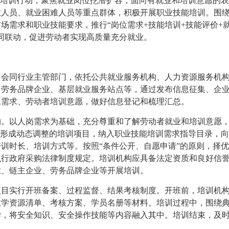
亮前程”培训行动，聚焦就业岗位挖潜扩容，面向有就业和培训意愿的
业人员、就业困难人员等重点群体，积极开展职业技能培训。围
场需求和职业技能要求，推行“岗位需求+技能培训+技能评价+
同联动，促进劳动者实现高质量充分就业。
。会同行业主管部门，依托公共就业服务机构、人力资源服务机
、劳务品牌企业、基层就业服务站点等，通过发布信息征集、企
工需求、劳动者培训意愿，做好信息登记和梳理汇总。
构。以人岗需求为基础，充分尊重和了解劳动者就业和培训意愿
，形成动态调整的培训项目，纳入职业技能培训需求指导目录，
训时长、培训方式等。按照“条件公开、自愿申请”的原则，择
执行政府采购法律制度规定。培训机构应具备法定资质和良好信
业、链主企业、劳务品牌企业等开展培训。
项目实行开班备案、过程监督、结果考核制度。开班前，培训机
教学资源清单、考核方案、学员名册等材料。培训过程中，围绕
学，将安全知识、安全操作技能等内容融入其中。培训结束，及