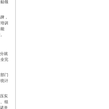
补贴领
品牌，
布培训
训能
素。
充分就
健全完
障部门
、统计
，压实
息、组
承诺并