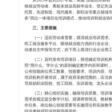
从2025年起到2027年底，实施“技能照
移就业劳动者、离校未就业高校毕业生、登记失
托育、先进制造、现代服务、新职业等重点领域市
务”四位一体项目化培训模式，推动培训和就业协
三、主要措施
（一）适应劳动者需要，摸清就业培训需求
民工就业服务平台、吸纳就业能力强的行业企业
动者自主申报等方式，自下而上摸清行业企业用
（二）及时发布培训项目，择优确定培训机
照“用什么、学什么”的原则确定教学内容和课时
公布技能岗位用工数量、技能要求、培训内容、培
培训机构开展培训，属于政府采购范围的，应当
导鼓励职业院校、技工院校、实训基地、龙头企
（三）精心组织实施，确保培训质量。培训
需求按规定提交教学计划、授课师资情况、教材
作任务、岗位核心技能需要等实施理论和实操教
结业考核或职业技能等级评价。