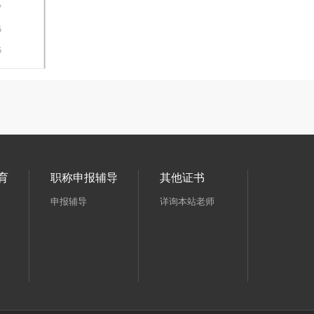
7
5
5
育
职称申报辅导
其他证书
申报辅导
详询本站老师