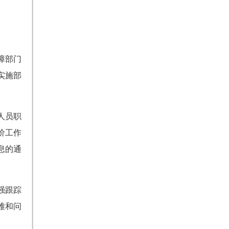
障部门
实施部
人员职
价工作
息的通
强跟踪
难和问