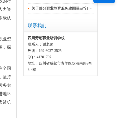
效的特
关于部分职业教育服务建圈强链“订···
人力资
等级认
联系我们
四川劳动职业培训学校
职业资
联系人：谢老师
源，探
热线：199-6037-3525
QQ：41201797
地址：四川省成都市青羊区双清南路9号
在全国
3-4楼
，坚持
考务实
进地区
反馈机